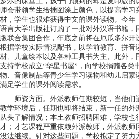
多尔的课堂上，孩子们领到的却是复印版的
师会带领学生给插图涂上颜色，以提高学习
材，学生也很难获得中文的课外读物。今年
语言大学出版社订购了一批对外汉语书籍，
版联合集团合作，年底之前将在厄瓜多尔开
根据学校实际情况配书，以学前教育、拼音
材、儿童绘本以及各种工具书为主。此外，
支持学校成立“华星书屋”，向学校捐赠各类
物、音像制品等青少年学习读物和幼儿启蒙
满足学生的课外阅读需求。
师资方面。外派教师任期较短，当他们
教学环境后，任期也即将结束，新一任的外
从头了解情况；本土教师招聘困难，学校也
才；才艺课程严重依赖外派教师，外派教师
没法继续。针对这些问题，学校拟定了努力