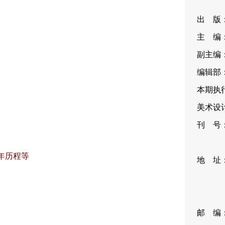
出 版
主 编
副主编
编辑部：
本期执行
美术设计
刊 号：I
CN11
年历程等
地 址
35
编
邮 编：1