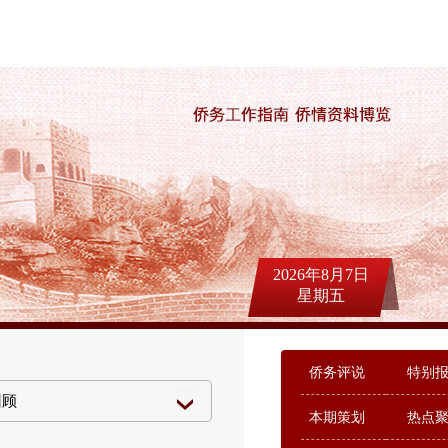
2026年8月7日
星期五
侨务评说
特别
本期策划
热点