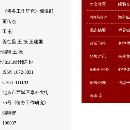
华文教育
经验
：《侨务工作研究》编辑部
研究与探讨
海外
：董传杰
观点摘要
侨界
：田 莉
姜红星 王 振 王建国
政策问答
各地
编辑|王 振
华埠时讯
来稿
/版式设计|陈 悦
心得
新主任论侨务
SSN 1672-8831
-4111/D
侨务回顾
信息
：北京市西城区阜外大街
海浪花
号《侨务工作研究》
辑部
00037