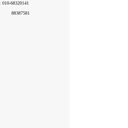
10-68320141
387581