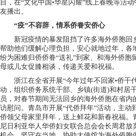
目，在“文化中国•华星闪耀”线上春晚等活
友播出。
“疫”不容辞，情系侨眷安侨心
新冠疫情的暴发阻挡了许多海外侨胞回
帮助他们缓解心理负担，安心就地过年，各
纷为困难归侨侨眷“送礼”到家、和海外侨胞
母或儿女促膝相谈，传递关爱和祝福。
浙江在全省开展“今年过年不回家•侨干代
动，组织侨务系统干部、乡镇(街道)和村居
员，对春节期间无法回乡的海外侨胞在省内
访慰问。青岛市开展“代侨拜年”活动，主动
侨领父母家里拜年，送上鲜花和新春祝福。
尼日利亚华人华侨妇女联合总会会长周君放
机会，坚守在当地，协助大使馆为海外侨胞