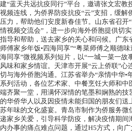
建“蓝天共远抗疫同行”平台，邀请张文宏教
视频连线，为侨界防疫抗疫“云”支招，缓解
压力，帮助他们安度新春佳节。山东省召开
情视频交流会”，进一步向海外侨胞提供切
指导和帮助，送去家乡的关心和问候。广东
师傅家乡年饭•四海同享”“粤菜师傅之顺德味
海同享”微视频系列短片，以“一城一菜一故
风味和家乡情谊。天津市开展“云上侨联”心
切与海外侨胞沟通。江苏省举办“亲情中华•
系列活动，各位艺术家、中餐烹饪大师和中
端齐聚一堂，用满怀深情的笔墨和娴熟的技
的华侨华人以及因疫情未能归国的朋友们送
苏年味的文化盛宴。青岛市制作为侨服务微
递家乡关爱，引导科学防疫，解决疫情期间
内办事的痛点难点问题，通过H5方式，向广