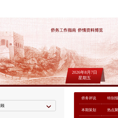
2026年8月7日
星期五
侨务评说
特别
本期策划
热点