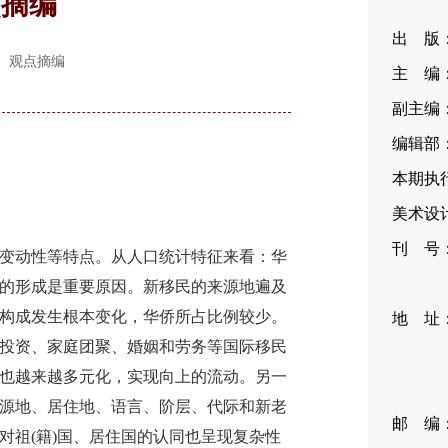
点摘编
出 版
O.2 观点摘编
主 编
副主编
编辑部：
本期执行
美术设计
刊 号：I
动性等特点。从人口统计特征来看：华
CN11
的形成是重要原因。新移民的来源地遍及
构成发生根本变化，华侨所占比例较少。
地 址
投资、家庭团聚、婚姻和劳务等国际移民
35
也越来越多元化，实现向上的流动。另一
编
源地、居住地、语言、阶层、代际和新老
邮 编：1
对祖(籍)国、居住国的认同也呈现复杂性