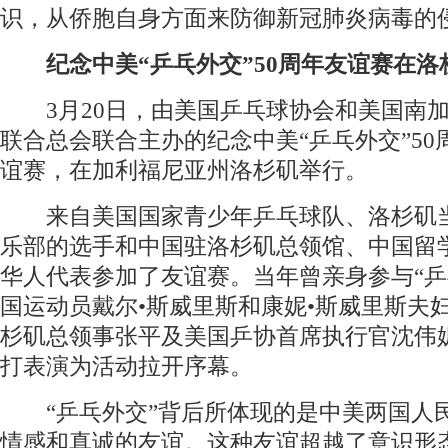
识，从侨胞自身方面来防御新冠肺炎病毒的
纪念中美“乒乓外交”50周年友谊赛在洛
3月20日，由美国乒乓球协会和美国南加
联合总会联合主办的纪念中美“乒乓外交”50
谊赛，在加利福尼亚州洛杉矶举行。
来自美国国家青少年乒乓球队、洛杉矶
乐部的选手和中国驻洛杉矶总领馆、中国留
华人代表参加了友谊赛。当年曾亲身参与“乒
国运动员戴尔•斯威里斯和康妮•斯威里斯夫
杉矶总领事张平及美国乒协首席执行官沈伟
打表演为活动拉开序幕。
“乒乓外交”背后所体现的是中美两国人
情感和真诚的友谊。这种友谊超越了意识形