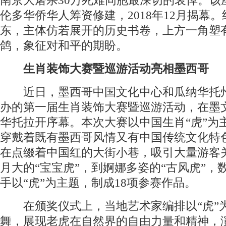
南京大屠杀30万死难同胞最深切的哀悼。该
伦多华侨华人筹资修建，2018年12月揭幕
东，主体仿若展开的历史书卷，上方一角塑
鸽，象征对和平的期盼。
生肖装饰大赛暨巡游活动亮相墨西哥
近日，墨西哥中国文化中心和瓜纳华托
办的第一届生肖装饰大赛暨巡游活动，在墨
华托拉开序幕。本次大赛以中国生肖“虎”为
穿戴着既有墨西哥风情又有中国传统文化特
在点缀着中国红的大街小巷，吸引大量游客
月大的“宝宝虎”，到婀娜多姿的“古风虎”，
手以“虎”为主题，制成18项参赛作品。
在颁奖仪式上，当地艺术家编排以“虎”
舞，展现老虎在自然界的自由力量和精神，