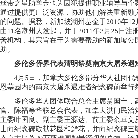
丝带之星助学金也为囚犯提供职业辅导与个
通过提供更广泛资源，协助他们解决重新融
的问题。据悉，新加坡潮州基金于2010年12
由11名潮州人发起，并于2011年3月25日
善机构，其宗旨在于为需要帮助的新加坡公
助。
多伦多侨界代表清明祭奠南京大屠杀遇
4月5日，加拿大多伦多部分华人社团代
恩墓园内的南京大屠杀遇难者纪念碑前举行
多伦多华人团体联合总会主席翁国宁，
官、陈福等华联总会代表，加拿大洪门民治
主委叶国良、副主委王源达、前主委余卓文
士向纪念碑敬献花圈和鲜花，并向纪念碑三