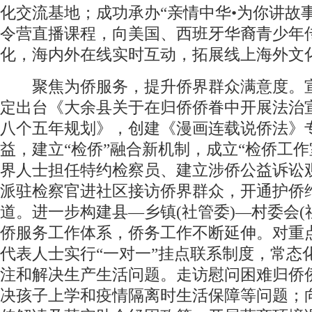
化交流基地；成功承办“亲情中华•为你讲故
令营直播课程，向美国、西班牙华裔青少年
化，海内外在线实时互动，拓展线上海外文
聚焦为侨服务，提升侨界群众满意度。
定出台《大余县关于在归侨侨眷中开展法治
八个五年规划》，创建《漫画连载说侨法》
益，建立“检侨”融合新机制，成立“检侨工作
界人士担任特约检察员、建立涉侨公益诉讼
派驻检察官进社区接访侨界群众，开通护侨
道。进一步构建县—乡镇(社管委)—村委会(
侨服务工作体系，侨务工作不断延伸。对重
代表人士实行“一对一”挂点联系制度，常态
注和解决生产生活问题。走访慰问困难归侨
决孩子上学和疫情隔离时生活保障等问题；向