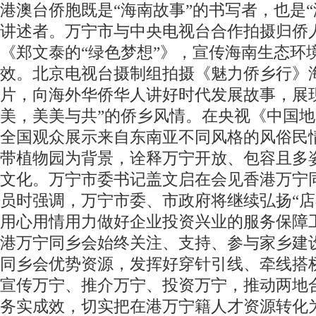
港澳台侨胞既是“海南故事”的书写者，也是“
讲述者。万宁市与中央电视台合作拍摄归侨
《郑文泰的“绿色梦想”》，宣传海南生态环
效。北京电视台摄制组拍摄《魅力侨乡行》
片，向海外华侨华人讲好时代发展故事，展
美，美美与共”的侨乡风情。在央视《中国
全国观众展示来自东南亚不同风格的风俗民
带植物园为背景，诠释万宁开放、包容且多
文化。万宁市委书记盖文启在会见香港万宁
员时强调，万宁市委、市政府将继续弘扬“店
用心用情用力做好企业投资兴业的服务保障
港万宁同乡会始终关注、支持、参与家乡建
同乡会优势资源，发挥好穿针引线、牵线搭
宣传万宁、推介万宁、投资万宁，推动两地
务实成效，切实把在港万宁籍人才资源转化