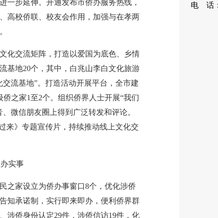
进一步延伸。开通发布市侨办服务热线，
电 话：0
、高校侨联、校友会作用，加强与在孝两
88
。
化交流矩阵，打造以爱国为底色、乡情
流基地20个，其中，白兆山李白文化旅游
化交流基地”。打造活动开展平台，全市建
侨之家1至2个。组织侨界人士开展“我们
音、微信朋友圈上得到广泛转发和评论。
”过来》专题宣传片，持续推动线上文化交
上办实事
之家设立为侨办事窗口8个，优化涉侨
告知承诺制，实行即来即办，便利侨界群
、涉侨身份认定29件，涉侨信访19件，化