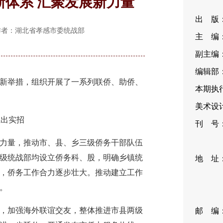
新体系 汇聚发展新力量
出 版
流 作者：湖北省孝感市委统战部
主 编
副主编
编辑部：
举措，组织开展了一系列联侨、助侨、
本期执行
美术设计
上出实招
刊 号：I
CN11
量，推动市、县、乡三级侨务干部队伍
级统战部均设立侨务科、股，明确乡镇统
地 址
，侨务工作合力逐步壮大。推动建立工作
35
。
编
加强海外联谊交友，整体推进市县两级
邮 编：1