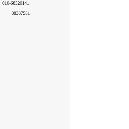
10-68320141
387581