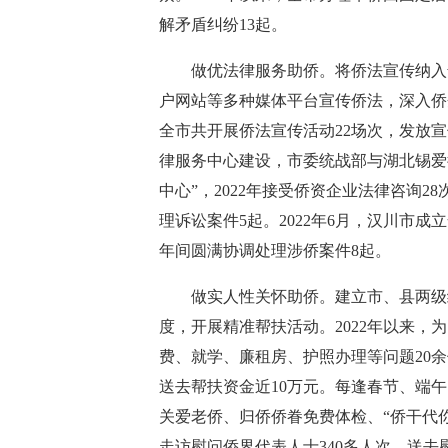
解矛盾纠纷13起。
做优法律服务助侨。将侨法宣传纳入普
户网站等多种媒体平台宣传侨法，深入侨企
全市共开展侨法宣传活动22场次，发放宣
律服务中心建设，市委统战部与湖北锡爱
中心”，2022年接受侨资企业法律咨询
理诉讼案件5起。2022年6月，汉川市
年间圆满协调处理涉侨案件8起。
做实人性关怀助侨。建立市、县两级统
度，开展精准帮扶活动。2022年以来，
费、就学、廉租房、护照办理等问题20余
送去帮扶资金近10万元。每逢春节、端
关爱老侨、归侨侨眷免费体检、“侨干代你
走访慰问侨界代表人士340多人次，送去