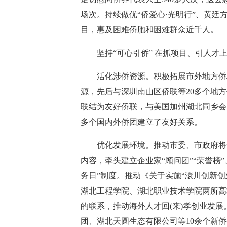
场次。持续做优“侨爱心·光明行”、黄廷
目，惠及困难侨胞和困难群众近千人。
坚持“可心引侨” 在抓项目、引人才
活化涉侨资源。积极拓展市外地方侨联
源，先后与深圳南山区侨联等20多个地
联结为友好侨联，与美国加州湖北同乡会
多个国内外侨团建立了友好关系。
优化发展环境。推动市委、市政府将侨
内容，牵头建立企业家“顾问团”“荣誉榜”
务日”制度。推动《关于实施“澴川创新
湖北工程学院、湖北职业技术学院两所高
的联系，推动海外人才回(来)孝创业发
团、湖北天圆生态有限公司等10余个新