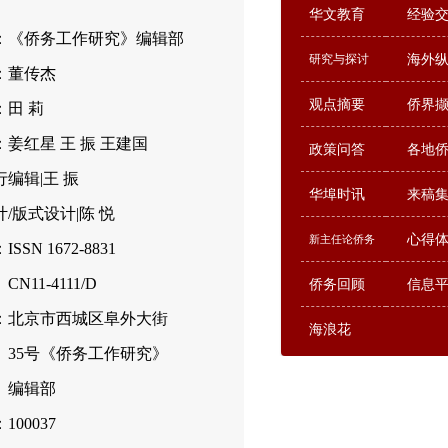
华文教育
经验
：《侨务工作研究》编辑部
研究与探讨
海外
：董传杰
观点摘要
侨界
：田 莉
姜红星 王 振 王建国
政策问答
各地
编辑|王 振
华埠时讯
来稿
/版式设计|陈 悦
心得
新主任论侨务
SSN 1672-8831
-4111/D
侨务回顾
信息
：北京市西城区阜外大街
海浪花
号《侨务工作研究》
辑部
00037