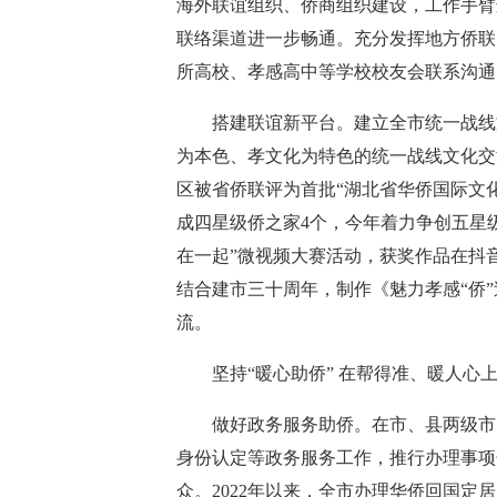
海外联谊组织、侨商组织建设，工作手臂
联络渠道进一步畅通。充分发挥地方侨联
所高校、孝感高中等学校校友会联系沟通
搭建联谊新平台。建立全市统一战线文
为本色、孝文化为特色的统一战线文化交
区被省侨联评为首批“湖北省华侨国际文
成四星级侨之家4个，今年着力争创五星级
在一起”微视频大赛活动，获奖作品在抖
结合建市三十周年，制作《魅力孝感“侨
流。
坚持“暖心助侨” 在帮得准、暖人心
做好政务服务助侨。在市、县两级市民
身份认定等政务服务工作，推行办理事项
众。2022年以来，全市办理华侨回国定居