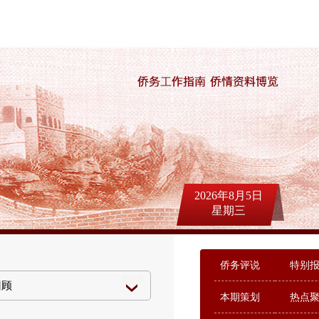
2026年8月5日
星期三
侨务评说
特别
本期策划
热点