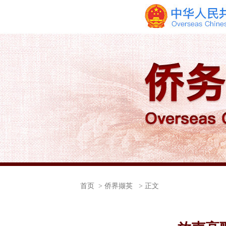
首页
> 侨界撷英 > 正文