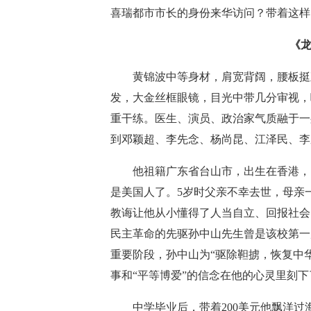
喜瑞都市市长的身份来华访问？带着这样
《
黄锦波中等身材，肩宽背阔，腰板挺直
发，大金丝框眼镜，目光中带几分审视，
重干练。医生、演员、政治家气质融于一
到邓颖超、李先念、杨尚昆、江泽民、李
他祖籍广东省台山市，出生在香港，因
是美国人了。5岁时父亲不幸去世，母亲
教诲让他从小懂得了人当自立、回报社会
民主革命的先驱孙中山先生曾是该校第一
重要阶段，孙中山为“驱除靼掳，恢复中
事和“平等博爱”的信念在他的心灵里刻
中学毕业后，带着200美元他飘洋过