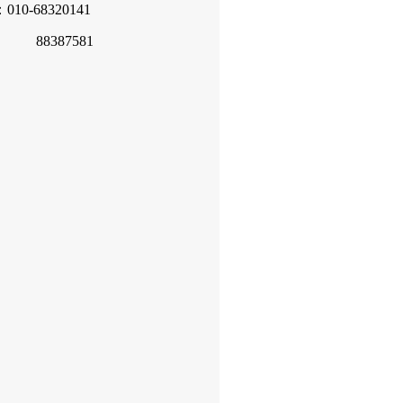
10-68320141
387581