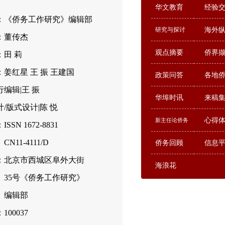
华文教育
经验
：《侨务工作研究》编辑部
研究与探讨
海外
：董传杰
观点摘要
侨界
：田 莉
姜红星 王 振 王建国
政策问答
各地
编辑|王 振
华埠时讯
来稿
/版式设计|陈 悦
心得
新主任论侨务
SSN 1672-8831
-4111/D
侨务回顾
信息
：北京市西城区阜外大街
海浪花
号《侨务工作研究》
辑部
00037