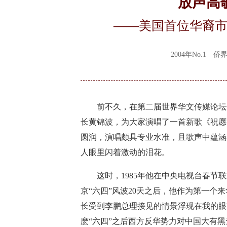
放声高
——美国首位华裔
2004年No.1
前不久，在第二届世界华文传媒论坛会
长黄锦波，为大家演唱了一首新歌《祝愿
圆润，演唱颇具专业水准，且歌声中蕴涵
人眼里闪着激动的泪花。
这时，1985年他在中央电视台春节联欢
京“六四”风波20天之后，他作为第一个
长受到李鹏总理接见的情景浮现在我的眼
麽“六四”之后西方反华势力对中国大有