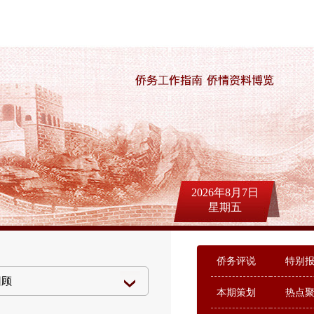
2026年8月7日
星期五
侨务评说
特别
本期策划
热点