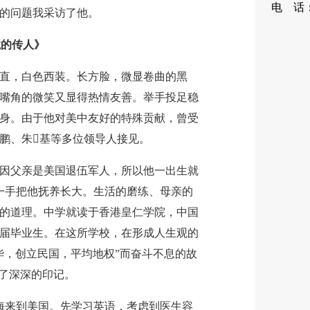
电 话：0
的问题我采访了他。
88
龙的传人》
，白色西装。长方脸，微显卷曲的黑
嘴角的微笑又显得热情友善。举手投足稳
身。由于他对美中友好的特殊贡献，曾受
鹏、朱基等多位领导人接见。
父亲是美国退伍军人，所以他一出生就
一手把他抚养长大。生活的磨练、母亲的
的道理。中学就读于香港皇仁学院，中国
届毕业生。在这所学校，在形成人生观的
华，创立民国，平均地权”而奋斗不息的故
下了深深的印记。
海来到美国。先学习英语，考虑到医生容