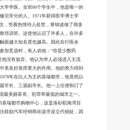
大学学医。全班80个学生中，他是唯一的
修完学分的人。1971年获得医学博士学
信念，凭着热情待人处世，黄锦波做了很多
救培训班。这使他认识了许多人，在许多
触面越大知名度也越高。因此在行医余
参加竞选时，有人劝他：“你是少数民
是他没有放弃。他认为华人必须进入主流
中美友好发挥更大的作用。他的努力得到
978年在白人为主的喜瑞都市，他竟然以
两届市长、三届副市长。他一上任便制订了
美国最美丽富有、犯罪率最低的城市之一。
司的喜瑞都市购物中心，这是洛杉矶南湾目
法鼓励汽车经销商在该市设立代销处，因