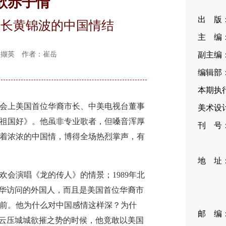
歌赤子情
出 版
市长黄锦波的中国情结
主 编
 侨界撷英 作者：崔岳
副主编
编辑部：
本期执行
上美国首位华裔市长、中美电视台董事
美术设计
祖国好》。他虽非专业歌者，但嗓音浑厚
刊 号：I
着浓浓的中国情，博得全场热烈掌声，有
CN11
地 址
会演唱《龙的传人》的情景；1989年北
35
来华访问的外国人，而且是美国首位华裔市
编
前。他为什么对中国感情这样深？为什
邮 编：1
黑云压城城欲摧之势的时候，他竟敢以美国