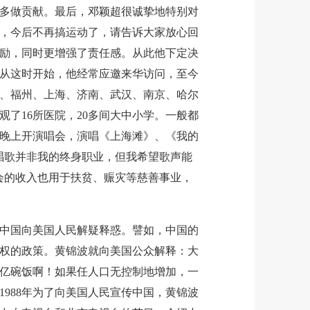
多做贡献。最后，邓颖超很诚挚地特别对
，今后不再搞运动了，请告诉大家放心回
励，同时更增强了责任感。从此他下定决
从这时开始，他经常应邀来华访问，至今
州、福州、上海、济南、武汉、南京、哈尔
了16所医院，20多间大中小学。一般都
晚上开演唱会，演唱《上海滩》、《我的
唱歌并非我的终身职业，但我希望歌声能
会的收入也用于扶贫、赈灾等慈善事业，
国向美国人民解疑释惑。譬如，中国的
权的政策。黄锦波就向美国公众解释：大
6亿碗饭啊！如果任人口无控制地增加，一
988年为了向美国人民宣传中国，黄锦波