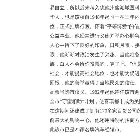
易自立，所以后来考入犹他州盐湖城医科
华人，也是该校自1948年起唯一在三年内
位，正式挂牌行医。怀着“平等博爱”的
公益事业。他经常进行义诊并举办心肺急
人心中留下了良好的印象。日积月累，接
暇，他渐渐对政治发生了兴趣。当他准备
族，白人不会给你投票的，算了吧。”但
社会，才能提高社会地位，也才能为促进
回报，他的善举赢得了当地民众的信任。1
高票当选市议员。1982年起他连任该市
全市“守望相助”计划，使喜瑞都市成为
在这期间还建成了拥有170多家百货公
前最大的购物中心。他还用特别的招商方
此该市已是25家名牌汽车经销市。