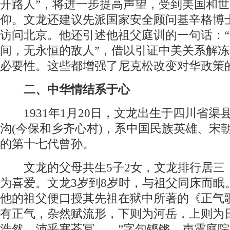
开路人”，将进一步提高声望，受到美国和
仰。文龙还建议先派国家安全顾问基辛格博
访问北京。他还引述他祖父庭训的一句话：
间，无永恒的敌人”，借以引证中美关系解
必要性。这些都增强了尼克松改变对华政策
二、中华情结系于心
1931年1月20日，文龙出生于四川省渠
沟(今保和乡齐心村)，系中国民族英雄、宋
的第十七代曾孙。
文龙的父母共生5子2女，文龙排行居三
为喜爱。文龙3岁到8岁时，与祖父同床而眠
他的祖父便口授其先祖在狱中所著的《正气
有正气，杂然赋流形，下则为河岳，上则为
浩然，沛乎塞苍冥……”字句铿锵，声震庭