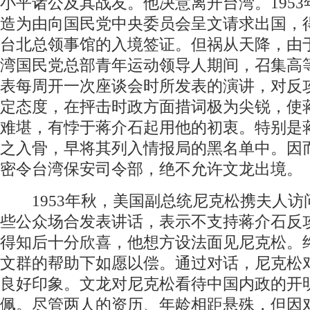
小平诸公及其战友。他决意离开台湾。1953
造为由向国民党中央委员会呈文请求出国，
台北总领事馆的入境签证。但祸从天降，由
湾国民党总部青年运动领导人期间，召集高
表每周开一次座谈会时所发表的演讲，对反
定态度，在抨击时政方面措词极为尖锐，使
难堪，有悖于蒋介石起用他的初衷。特别是
之入骨，早将其列入情报局的黑名单中。因
密令台湾保安司令部，绝不允许文龙出境。
1953年秋，美国副总统尼克松携夫人访
些公众场合发表讲话，表示不支持蒋介石反
得知后十分欣喜，他想方设法面见尼克松。
文群的帮助下如愿以偿。通过对话，尼克松
良好印象。文龙对尼克松看待中国内政的开
佩。尽管两人的资历、年龄相距悬殊，但因