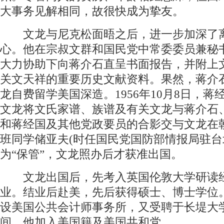
大事务见解相同，故很快成为挚友。
文龙与尼克松面晤之后，进一步加深了
心。他在宗叔文群和国民党中常委委员兼秘
大力协助下向蒋介石直呈书面报告，并附上
关文天祥的重要历史文献资料。果然，蒋介
龙自费留学美国深造。1956年10月8日，蒋
文龙将文氏家谱、族谱及有关文龙与蒋介石
和蒋经国及其他党政要员的合影交与文龙在
班同学储亚夫(时任国民党国防部情报局驻台
为“保管”，文龙照办后才获准出国。
文龙出国后，先考入英国伦敦大学研读
业。结业后赴美，先后获得硕士、博士学位
设美国公共会计师事务所，又受聘于长堤大
间，他加入美国籍及美国共和党。