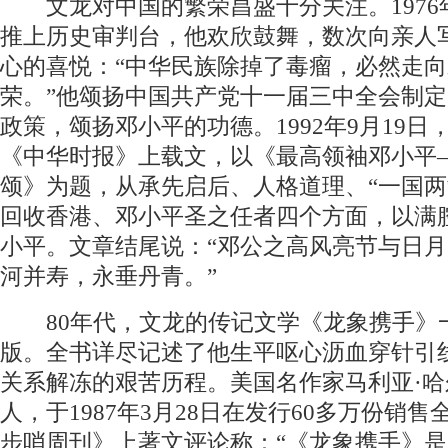
文龙对中国的繁荣昌盛十分关注。1976年
推上历史审判台，他欢欣鼓舞，数次向亲人
心的喜悦：“中华民族除掉了毒瘤，必然走
荣。”他颂扬中国共产党十一届三中全会制
政策，颂扬邓小平的功德。1992年9月19日
《中华时报》上载文，以《最高领袖邓小平
颂》为题，从承先启后、人格道理、“一国两
回收香港、邓小平圣之任者四个方面，以满
小平。文章结尾说：“邓公之高风亮节与日
河并寿，永垂丹青。”
80年代，文龙的传记文学《龙象携手》
版。全书详尽记述了他生平呕心沥血穿针引
关系解冻的艰苦历程。美国名作家马利亚·哈
人，于1987年3月28日在发行60多万份销
步哨周刊》上著文评论称：“《龙象携手》