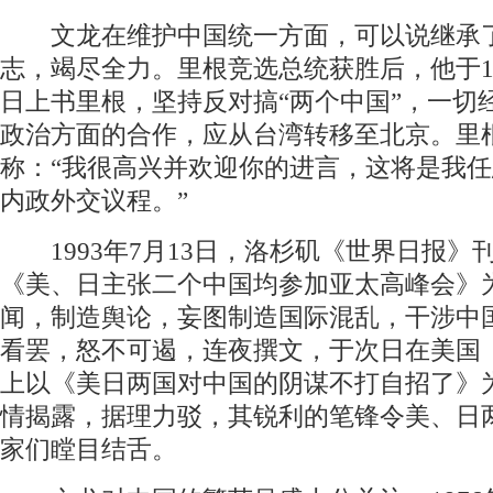
文龙在维护中国统一方面，可以说继承
志，竭尽全力。里根竞选总统获胜后，他于198
日上书里根，坚持反对搞“两个中国”，一切
政治方面的合作，应从台湾转移至北京。里
称：“我很高兴并欢迎你的进言，这将是我
内政外交议程。”
1993年7月13日，洛杉矶《世界日报》
《美、日主张二个中国均参加亚太高峰会》
闻，制造舆论，妄图制造国际混乱，干涉中
看罢，怒不可遏，连夜撰文，于次日在美国
上以《美日两国对中国的阴谋不打自招了》
情揭露，据理力驳，其锐利的笔锋令美、日
家们瞠目结舌。