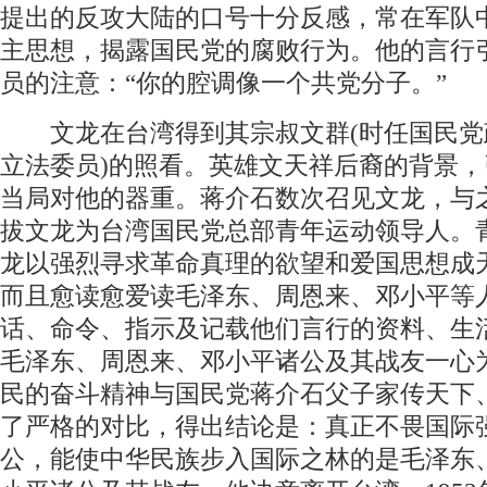
提出的反攻大陆的口号十分反感，常在军队
主思想，揭露国民党的腐败行为。他的言行
员的注意：“你的腔调像一个共党分子。”
文龙在台湾得到其宗叔文群(时任国民党
立法委员)的照看。英雄文天祥后裔的背景，
当局对他的器重。蒋介石数次召见文龙，与
拔文龙为台湾国民党总部青年运动领导人。
龙以强烈寻求革命真理的欲望和爱国思想成
而且愈读愈爱读毛泽东、周恩来、邓小平等
话、命令、指示及记载他们言行的资料、生
毛泽东、周恩来、邓小平诸公及其战友一心
民的奋斗精神与国民党蒋介石父子家传天下
了严格的对比，得出结论是：真正不畏国际
公，能使中华民族步入国际之林的是毛泽东