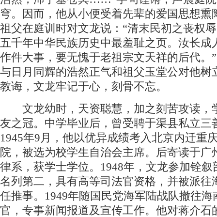
穹。因而，他从小便受着先辈的爱国思想熏
祖父在庭训时对文龙说：“清末民初之丧权
五千年中华民族历史中最羞耻之页。汝长成
作件大事，要无愧于老祖宗文天祥的后代。
与日月同辉的浩然正气和祖父玉堂公对他树
教诲，文龙牢记于心，刻骨不忘。
文龙幼时，天资聪慧，加之刻苦攻读，
友之冠。中学毕业后，曾受聘于渠县私立三
1945年9月，他以优异成绩考入北京内迁重
院，被选为校学生自治会主席。后寄读于广
律系，获学士学位。1948年，文龙参加铨
名列第二，具有高等司法官资格，并被派往
任推事。1949年随国民党海军陆战队撤往
官，专事新闻报道及宣传工作。他对蒋介石