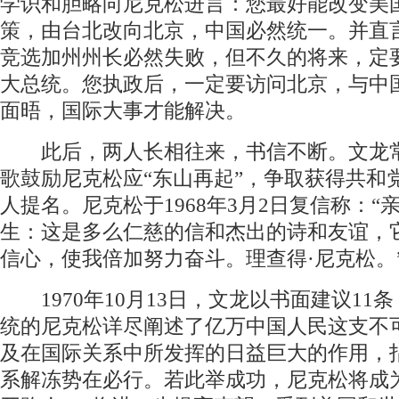
学识和胆略向尼克松进言：您最好能改变美
策，由台北改向北京，中国必然统一。并直
竞选加州州长必然失败，但不久的将来，定
大总统。您执政后，一定要访问北京，与中
面晤，国际大事才能解决。
此后，两人长相往来，书信不断。文龙
歌鼓励尼克松应“东山再起”，争取获得共和
人提名。尼克松于1968年3月2日复信称：“
生：这是多么仁慈的信和杰出的诗和友谊，
信心，使我倍加努力奋斗。理查得·尼克松。
1970年10月13日，文龙以书面建议11
统的尼克松详尽阐述了亿万中国人民这支不
及在国际关系中所发挥的日益巨大的作用，
系解冻势在必行。若此举成功，尼克松将成