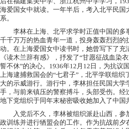
后在福建集美中学、浙江杭州中学学习，19
海爱国女中就读。一年半后，考入北平民国
系。
李林在上海、北平求学时正值中国的多
千千万万的热血青年一道，投身轰轰烈烈的
动。在上海爱国女中读书时，她曾写下了充
《读木兰辞有感》，抒发了“甘愿征战血染
誓不休”的决心。1936年12月12日，为抗
上海逮捕救国会的“七君子”，北平学联组织
大的示威游行。游行中，李林担任民国大学
手，与前来镇压的警察搏斗，头部受伤。经
地下党组织于同年末秘密吸收她加入了中国
入党后不久，李林被组织派赴山西，参
政训练并进行牺盟会的工作。作为抗战前夕