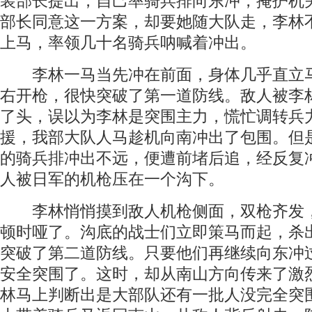
装部长提出，自己率骑兵排向东冲，掩护机
部长同意这一方案，却要她随大队走，李林
上马，率领几十名骑兵呐喊着冲出。
李林一马当先冲在前面，身体几乎直立
右开枪，很快突破了第一道防线。敌人被李
了头，误以为李林是突围主力，慌忙调转兵
援，我部大队人马趁机向南冲出了包围。但
的骑兵排冲出不远，便遭前堵后追，经反复
人被日军的机枪压在一个沟下。
李林悄悄摸到敌人机枪侧面，双枪齐发
顿时哑了。沟底的战士们立即策马而起，杀
突破了第二道防线。只要他们再继续向东冲
安全突围了。这时，却从南山方向传来了激
林马上判断出是大部队还有一批人没完全突