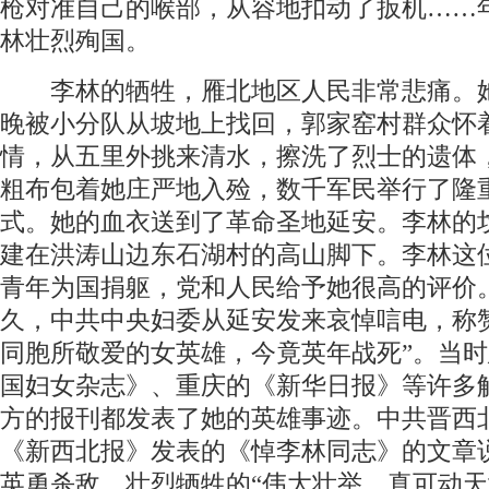
枪对准自己的喉部，从容地扣动了扳机……年
林壮烈殉国。
李林的牺牲，雁北地区人民非常悲痛。
晚被小分队从坡地上找回，郭家窑村群众怀
情，从五里外挑来清水，擦洗了烈士的遗体
粗布包着她庄严地入殓，数千军民举行了隆
式。她的血衣送到了革命圣地延安。李林的
建在洪涛山边东石湖村的高山脚下。李林这
青年为国捐躯，党和人民给予她很高的评价
久，中共中央妇委从延安发来哀悼唁电，称
同胞所敬爱的女英雄，今竟英年战死”。当
国妇女杂志》、重庆的《新华日报》等许多
方的报刊都发表了她的英雄事迹。中共晋西
《新西北报》发表的《悼李林同志》的文章
英勇杀敌、壮烈牺牲的“伟大壮举，真可动