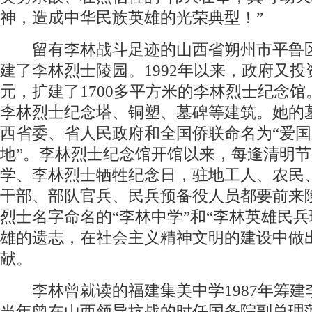
神，造成中华民族英雄的光荣典型！”
留有李林战斗足迹的山西省朔州市平鲁区，
建了李林烈士陵园。1992年以来，政府又投资
元，扩建了1700多平方米的李林烈士纪念
李林烈士纪念塔、铜塑、墓碑等建筑。她的
西省委、省人民政府和全国侨联命名为“爱
地”。李林烈士纪念馆开馆以来，每逢清明
学、李林烈士牺牲纪念日，驻地工人、农民
干部、部队官兵、民兵预备役人员都要前来
烈士名字命名的“李林中学”和“李林英雄民兵
雄的遗志，在社会主义精神文明的建设中做
献。
李林曾就读的福建集美中学1987年筹建
当年曾在山西领导抗战的时任国务院副总理