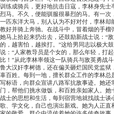
训练成骑兵，更好地抗击日寇，李林身先士
烈马。不久，便能驯服很暴烈的马。有一次
一匹东洋大马，别人认为不好对付，李林却
教好并骑上奔驰。在战斗中，冒着烟的手榴
她马上拾起来扔出去，还鼓励新战士说：“
的，越害怕，越挨打。”这给男同志以极大
说：“人家教导员是个女的，那么年轻，打
比！”从此李林率领这一队骑兵与敌英勇战
鲁大汉奸李树德，还在偏关砸烂国民党监狱
辜百姓。每到一地，擅长群众工作的李林总
写标语，向群众宣讲八路军抗敌事迹。她还
门，帮他们挑水做饭，和百姓亲如家人。她
战士的思想和生活，每到宿营地就找战士谈
歌、学文化，自己也演出新戏。她为人正直
家的敬爱。群众中流传着她的许多传奇故事。