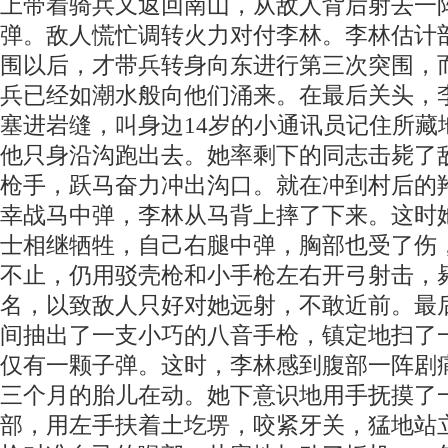
上带着骑兵又返回南山，从敌人背后射去一
弹。敌人慌忙调转火力对付李林。李林估计
围以后，才带兵转身向东进行第三次突围，
兵已经如潮水般向他们涌来。在最后关头，
塞进岩缝，叫身边14岁的小通讯员记住所藏
他只身沿沟跑出去。她率剩下的同志击毙了
枪手，跃马奋力冲出沟口。就在冲到村后的
幸战马中弹，李林从马背上摔了下来。这时
士相继牺牲，自己右腿中弹，胸部也受了伤
不止，仍用驳壳枪和小手枪左右开弓射击，
名，以致敌人只好对她远射，不敢近前。最
间抽出了一支小巧的八音手枪，镇定地扫了
仅有一颗子弹。这时，李林感到腹部一阵剧
三个月的胎儿在动。她下意识地用手抚摸了
部，用左手扶着土圪塄，咬紧牙关，猛地站