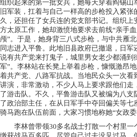
组织起来的第一批女兵，她每天穿着阎锡山
旧军装，扛着与自己一样高的步枪投入紧张
久，还担任了女兵连的党支部书记。组织上
方太原工作，她却激愤地要求去前线“亲手
颅”。于是，她身背三八式步枪，与中共雁
同志进入平鲁。此地旧县政府已撤退，日军
说有共产党来打鬼子，城里男女老少都涌到
军”。李林站在长凳上举着步枪，慷慨激昂
着共产党、八路军抗战。当地民众头一次看
讲演，非常激动，不少人马上要求跟他们走
了游击队。不久，平鲁游击队又被编为八支
了政治部主任，在从日军手中夺回偏关等七
骑马跑在队伍前面，大家习惯地称她“女政委
李林曾带领30多名战士打散一个村里一
缴获战马百多匹。尽管自己过去没见过马，