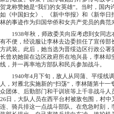
贺龙称赞她是“我们的女英雄”。当时，国内
如《中国妇女》、《新中华报》和《新华日
林的事迹作为归国华侨和女共产党员的典范
1938年秋，师政委关向应考虑到女同志
有不便，经说服让李林去边委担任了宣传部
方武装。此后，她当选为晋绥边区行政公署
长曾劝她留在边区政府所在地兴县，李林却
线，并一再率地方部队和民兵参加战斗。
1940年4月下旬，敌人从同蒲、平绥线调集
人，对雁北实施新的“扫荡”，李林随第十一
众团体、后勤部门和干训班等上千非战斗人
26日，大队人员在西平台村被敌包围，村中
连、骑兵排这一点战斗部队。在危急时刻，