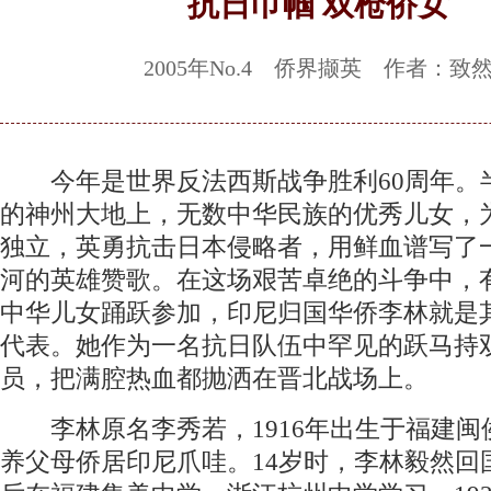
抗日巾帼 双枪侨女
2005年No.4 侨界撷英 作者：致
今年是世界反法西斯战争胜利60周年。
的神州大地上，无数中华民族的优秀儿女，
独立，英勇抗击日本侵略者，用鲜血谱写了
河的英雄赞歌。在这场艰苦卓绝的斗争中，
中华儿女踊跃参加，印尼归国华侨李林就是
代表。她作为一名抗日队伍中罕见的跃马持
员，把满腔热血都抛洒在晋北战场上。
李林原名李秀若，1916年出生于福建闽
养父母侨居印尼爪哇。14岁时，李林毅然回