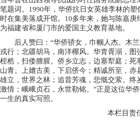
笔题词。1990年，华侨抗日女英雄李林的
时在集美落成开馆。10多年来，她与陈嘉庚
为福建省和厦门市的爱国主义教育基地。
后人赞曰：“华侨骄女，巾帼人杰。木兰
戎行；北疆胡马，南洋椰风。华胄胥溺，图
桎梏，扫倭膻腥。侨乡立志，边塞犁庭；死
山青。上媲古美，下启侪今；精诚所至，赤
雄立，世界之林；追昔芳魂，悲慨交萦。终
激情；峨峨贞石，永世勒铭。”正是这位华
一生的真实写照。
本栏目责任