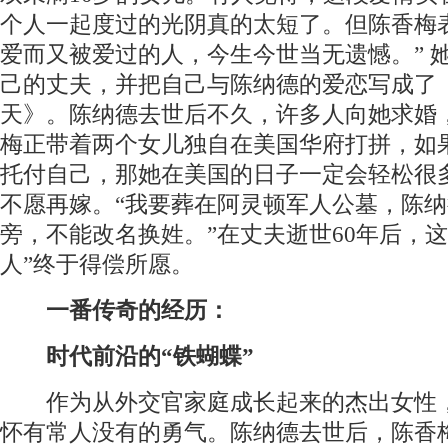
个人一起度过的光阴真的太短了。但陈香梅
爱而又被爱过的人，今生今世当无遗憾。” 
己的丈夫，并把自己与陈纳德的爱恋写成了
天》。陈纳德去世后不久，许多人向她求婚
梅正带着两个女儿独自在美国华府打拼，如
托付自己，那她在美国的日子一定会轻松很
不愿再嫁。“我要葬在阿灵顿军人公墓，陈
旁，不能改名换姓。”在丈夫逝世60年后，这
人”终于得偿所愿。
一番传奇的经历：
时代前沿的“铁蝴蝶”
作为从外交官家庭成长起来的杰出女性
怀有常人没有的勇气。陈纳德去世后，陈香