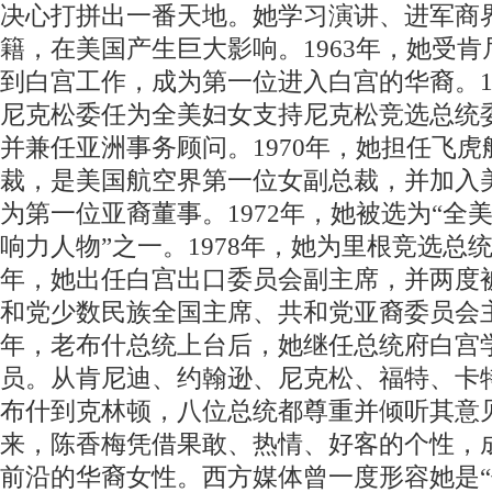
决心打拼出一番天地。她学习演讲、进军商
籍，在美国产生巨大影响。1963年，她受
到白宫工作，成为第一位进入白宫的华裔。1
尼克松委任为全美妇女支持尼克松竞选总统
并兼任亚洲事务顾问。1970年，她担任飞
裁，是美国航空界第一位女副总裁，并加入
为第一位亚裔董事。1972年，她被选为“全美
响力人物”之一。1978年，她为里根竞选总统
年，她出任白宫出口委员会副主席，并两度
和党少数民族全国主席、共和党亚裔委员会主席
年，老布什总统上台后，她继任总统府白宫
员。从肯尼迪、约翰逊、尼克松、福特、卡
布什到克林顿，八位总统都尊重并倾听其意
来，陈香梅凭借果敢、热情、好客的个性，
前沿的华裔女性。西方媒体曾一度形容她是