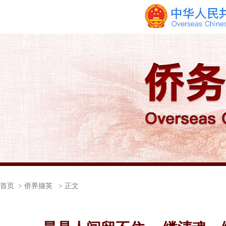
首页
> 侨界撷英 > 正文