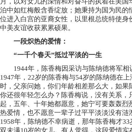
月，以对女儿的深情和对奋斗的执着在美国
泊中如红梅般含香绽放；她秉持为国为民的
位进入白宫的亚裔女性，以里根总统特使身
中美友谊收获累累硕果。
一段炽热的爱情：
“一千个春天”抵过平淡的一生
1944年，陈香梅因采访与陈纳德将军相
1947年，22岁的陈香梅与54岁的陈纳德在
时，父亲问她，你们年龄相差那么大，如果
你还很年轻怎么办？陈香梅说，没有关系，
起，五年、十年她都愿意，她宁可要轰轰烈
热爱情，也不愿意一辈子过平平淡淡没有涟
1958年，陈纳德不幸病逝，那年陈香梅才3
双未满10岁的女儿。有人觉得，这段爱情实