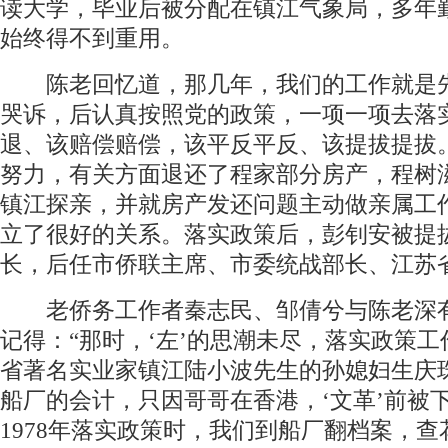
读大学，毕业后被分配在镇江气象局，多年
始终得不到重用。
陈老回忆道，那几年，我们的工作就是
哭诉，后认真按照党的政策，一项一项去落
退、该赔偿赔偿，该平反平反、该提拔提拔
努力，有关方面退还了程家部分房产，程树
镇江探亲，并就房产发还问题主动做亲属工
立了很好的关系。落实政策后，彭钊安被提
长，后任市侨联主席、市委统战部长、江苏
老侨务工作者秦志民、邹倩兮与陈老深
记得：“那时，‘左’的思潮未尽，落实政策
省著名实业家镇江陆小波先生的孙媳妇生庆
船厂的会计，只因哥哥在香港，‘文革’前被
1978年落实政策时，我们到船厂翻档案，