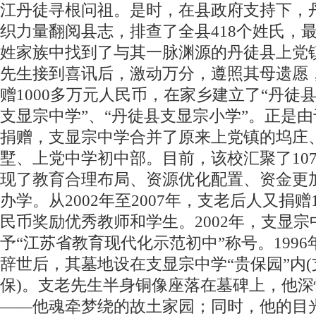
江丹徒寻根问祖。是时，在县政府支持下，
织力量翻阅县志，排查了全县418个姓氏，最
姓家族中找到了与其一脉渊源的丹徒县上党
先生接到喜讯后，激动万分，遵照其母遗愿
赠1000多万元人民币，在家乡建立了“丹徒县
支显宗中学”、“丹徒县支显宗小学”。正是
捐赠，支显宗中学合并了原来上党镇的坞庄
墅、上党中学初中部。目前，该校汇聚了10
现了教育合理布局、资源优化配置、资金更
办学。从2002年至2007年，支老后人又捐赠1
民币奖励优秀教师和学生。2002年，支显宗
予“江苏省教育现代化示范初中”称号。199
辞世后，其墓地设在支显宗中学“贵保园”内
保)。支老先生半身铜像座落在墓碑上，他深
——他魂牵梦绕的故土家园；同时，他的目