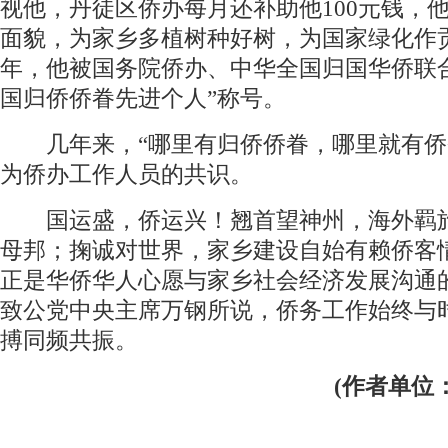
视他，丹徒区侨办每月还补助他100元钱，
面貌，为家乡多植树种好树，为国家绿化作贡献
年，他被国务院侨办、中华全国归国华侨联
国归侨侨眷先进个人”称号。
几年来，“哪里有归侨侨眷，哪里就有侨
为侨办工作人员的共识。
国运盛，侨运兴！翘首望神州，海外羁
母邦；掬诚对世界，家乡建设自始有赖侨客
正是华侨华人心愿与家乡社会经济发展沟通
致公党中央主席万钢所说，侨务工作始终与
搏同频共振。
(作者单位