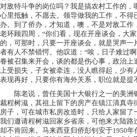
对敌特斗争的岗位吗？我是搞农村工作的，
心里抵触，不愿去。领导做我的工作，不得
办。到了侨办，才知道，噢，不是对敌工作
老环顾四周，“你们看，现在开座谈会，大
的，可那时，只要一开座谈会，就是哭声一
者有人不禁错愕。他叹道：“唉，日子难过
眷被召集来开会，谈的都是伤心事，政治上
上受损失，子女被牵连，没人瞧得起，少有
表现再好，只要你有海外关系，职位就是提
陈老说，曾任美国十大银行之一的美洲
裁程树滋，其祖上留下的房产在镇江清真寺
房子，可在城市私房改造时，只给人家留了
我们邀请程树滋回家乡省亲，可他来大陆路
却不肯回来。马来西亚归侨彭钊安于1950