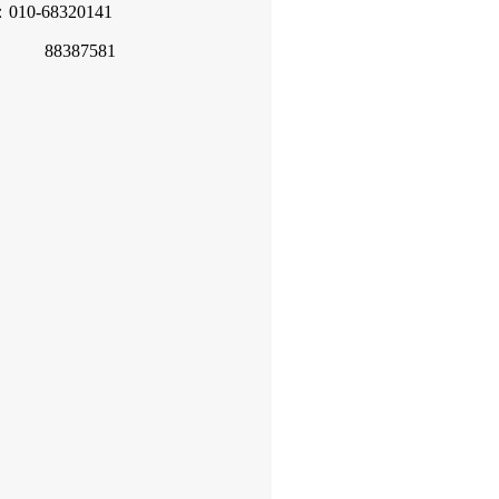
10-68320141
387581