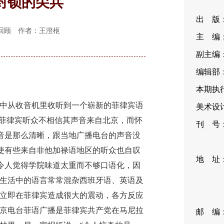
封锁的尖兵
出 版
侨务回顾 作者：王澄枢
主 编
副主编
编辑部：
本期执行
意中从收音机里收听到一个崭新的菲律宾语
美术设计
多菲律宾听众不相信其声音来自北京，而怀
刊 号：I
声音是那么清晰，跟当地广播电台的声音没
CN11
，使有些来自非他加禄语地区的听众也自叹
地 址
至令人觉得学院味道太重而不够口语化，因
35
生活中的语言常常混杂西班牙语、英语及
编
立即在菲律宾造成很大的震动，各方反应
京电台菲语广播是菲律宾共产党在马尼拉
邮 编：1