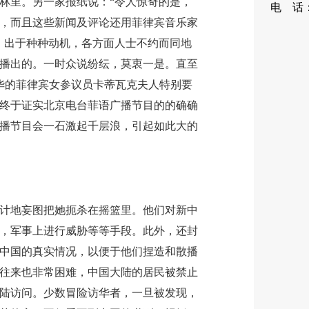
林里。另一家报纸说：“令人惊奇的是，
电 话：0
，而且这些新闻及评论还用菲律宾音乐家
88
，出于种种动机，各方面人士不约而同地
播出的。一时众说纷纭，莫衷一是。直至
访华的菲律宾女参议员卡蒂瓦克夫人特别要
终于证实北京电台菲语广播节目的的确确
播节目会一石激起千层浪，引起如此大的
地妄图把她扼杀在摇篮里。他们对新中
，军事上进行威胁等等手段。此外，还封
中国的真实情况，以便于他们捏造和散播
往来也非常困难，中国大陆的居民被禁止
陆访问。少数冒险访华者，一旦被发现，