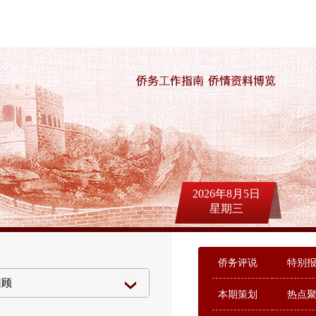
2026年8月5日
星期三
侨务评说
特别
本期策划
热点