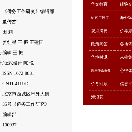
华文教育
经验
：《侨务工作研究》编辑部
研究与探讨
海外
：董传杰
观点摘要
侨界
：田 莉
姜红星 王 振 王建国
政策问答
各地
编辑|王 振
华埠时讯
来稿
/版式设计|陈 悦
心得
新主任论侨务
SSN 1672-8831
-4111/D
侨务回顾
信息
：北京市西城区阜外大街
海浪花
号《侨务工作研究》
辑部
00037