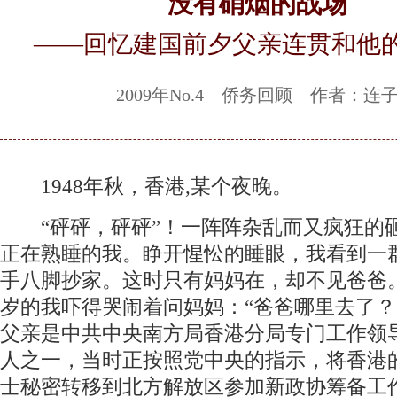
没有硝烟的战场
——回忆建国前夕父亲连贯和他
2009年No.4 侨务回顾 作者：连
1948年秋，香港,某个夜晚。
“砰砰，砰砰”！一阵阵杂乱而又疯狂的
正在熟睡的我。睁开惺忪的睡眼，我看到一
手八脚抄家。这时只有妈妈在，却不见爸爸
岁的我吓得哭闹着问妈妈：“爸爸哪里去了？
父亲是中共中央南方局香港分局专门工作领
人之一，当时正按照党中央的指示，将香港
士秘密转移到北方解放区参加新政协筹备工