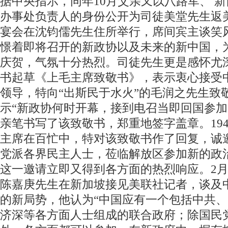
据中央指示，同年10月父亲又以八路军、 
办事处负责人的身份公开为司徒美堂先生返
宴会在沈钧儒先生住所举行，席间宾主谈笑
憬着即将召开的新政协以及未来的新中国，
庆贺，气氛十分热烈。司徒先生更是感怀尤
书起草《上毛主席致敬书》，表示衷心接受
领导，特向“出斯民于水火”的毛润之先生致
示“新政协何时开幕，接到电召当即回国参加
亲笔书写了该致敬书，郑重地签字盖章。194
主席在百忙中，特对该致敬书作了回复，诚
党派各界民主人士，莅临解放区参加新的政
这一邀请立即又得到各方面的热烈响应。2
陈嘉庚先生在新加坡接见美联社记者，谈及
的新局势，他认为“中国应有一个包括中共
济深等各方面人士组成的联合政府；除国民