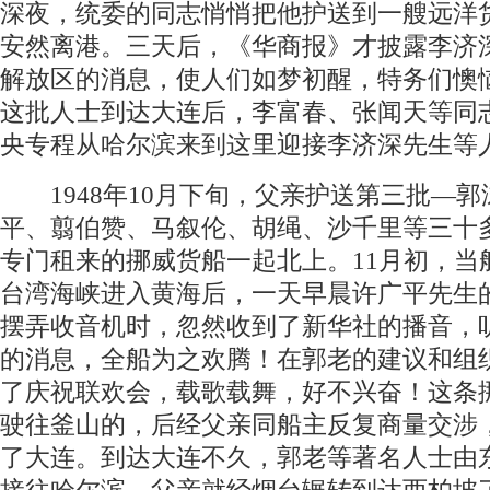
深夜，统委的同志悄悄把他护送到一艘远洋
安然离港。三天后，《华商报》才披露李济
解放区的消息，使人们如梦初醒，特务们懊
这批人士到达大连后，李富春、张闻天等同
央专程从哈尔滨来到这里迎接李济深先生等
1948年10月下旬，父亲护送第三批—郭
平、翦伯赞、马叙伦、胡绳、沙千里等三十
专门租来的挪威货船一起北上。11月初，当
台湾海峡进入黄海后，一天早晨许广平先生
摆弄收音机时，忽然收到了新华社的播音，
的消息，全船为之欢腾！在郭老的建议和组
了庆祝联欢会，载歌载舞，好不兴奋！这条
驶往釜山的，后经父亲同船主反复商量交涉
了大连。到达大连不久，郭老等著名人士由