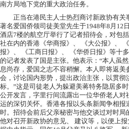
南方局地下党的重大政治任务。
正当在港民主人士热烈商讨新政协有关
著名爱国侨领司徒美堂先生于1948年8月12
酒店7楼的航空厅举行了记者招待会，对包
社在内的香港《华商报》、 《大公报》、 
报》、 《工商日报》、 《华侨日报》等十
的记者发表了国是主张。他表示：“本人虽
息尚存，爱国之志不容稍懈。本人即将返美
会，讨论国内形势，提出政治主张，以贯彻
标。”这是司徒老人为躲避美蒋特务隐居多
公开发言，字里行间流露出一位华侨老人对
运的深切关怀。香港各报以头条新闻争相报
时。招待会前后父亲秘密与他交谈过对时局
他对召开新政协的意见、 建议等，以便上报