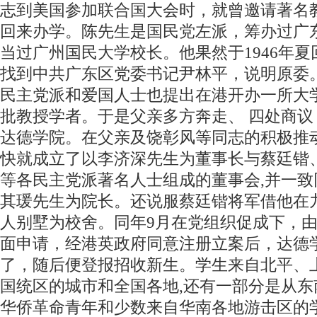
志到美国参加联合国大会时，就曾邀请著名
回来办学。陈先生是国民党左派，筹办过广
当过广州国民大学校长。他果然于1946年
找到中共广东区党委书记尹林平，说明原委
民主党派和爱国人士也提出在港开办一所大
批教授学者。于是父亲多方奔走、 四处商议
达德学院。在父亲及饶彰风等同志的积极推
快就成立了以李济深先生为董事长与蔡廷锴
等各民主党派著名人士组成的董事会,并一致
其瑗先生为院长。还说服蔡廷锴将军借他在
人别墅为校舍。同年9月在党组织促成下，
面申请，经港英政府同意注册立案后，达德
了，随后便登报招收新生。学生来自北平、
国统区的城市和全国各地,还有一部分是从东
华侨革命青年和少数来自华南各地游击区的