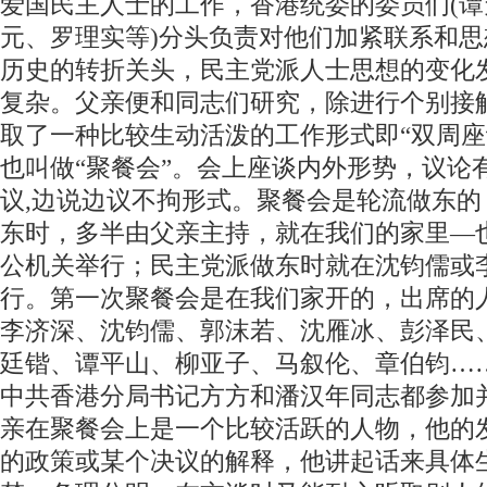
爱国民主人士的工作，香港统委的委员们(谭
元、罗理实等)分头负责对他们加紧联系和思
历史的转折关头，民主党派人士思想的变化
复杂。父亲便和同志们研究，除进行个别接
取了一种比较生动活泼的工作形式即“双周座
也叫做“聚餐会”。会上座谈内外形势，议论
议,边说边议不拘形式。聚餐会是轮流做东的
东时，多半由父亲主持，就在我们的家里—
公机关举行；民主党派做东时就在沈钧儒或
行。第一次聚餐会是在我们家开的，出席的
李济深、沈钧儒、郭沫若、沈雁冰、彭泽民
廷锴、谭平山、柳亚子、马叙伦、章伯钧…
中共香港分局书记方方和潘汉年同志都参加
亲在聚餐会上是一个比较活跃的人物，他的
的政策或某个决议的解释，他讲起话来具体