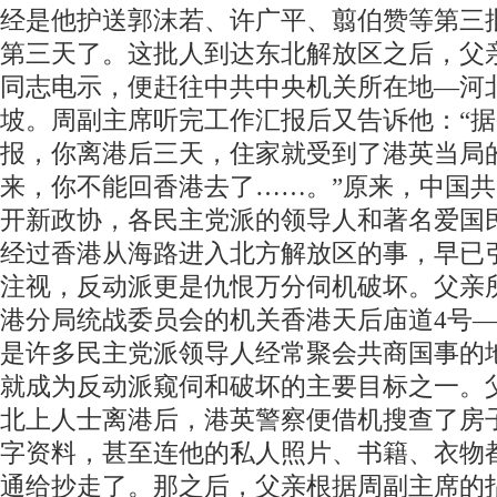
经是他护送郭沫若、许广平、翦伯赞等第三
第三天了。这批人到达东北解放区之后，父
同志电示，便赶往中共中央机关所在地—河
坡。周副主席听完工作汇报后又告诉他：“
报，你离港后三天，住家就受到了港英当局
来，你不能回香港去了……。”原来，中国
开新政协，各民主党派的领导人和著名爱国
经过香港从海路进入北方解放区的事，早已
注视，反动派更是仇恨万分伺机破坏。父亲
港分局统战委员会的机关香港天后庙道4号
是许多民主党派领导人经常聚会共商国事的
就成为反动派窥伺和破坏的主要目标之一。
北上人士离港后，港英警察便借机搜查了房
字资料，甚至连他的私人照片、书籍、衣物
通给抄走了。那之后，父亲根据周副主席的