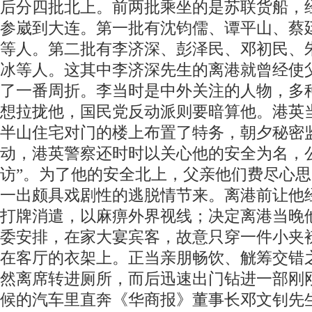
后分四批北上。前两批乘坐的是苏联货船，经
参崴到大连。第一批有沈钧儒、谭平山、蔡
等人。第二批有李济深、彭泽民、邓初民、
冰等人。这其中李济深先生的离港就曾经使
了一番周折。李当时是中外关注的人物，多
想拉拢他，国民党反动派则要暗算他。港英
半山住宅对门的楼上布置了特务，朝夕秘密
动，港英警察还时时以关心他的安全为名，
访”。为了他的安全北上，父亲他们费尽心思
一出颇具戏剧性的逃脱情节来。离港前让他
打牌消遣，以麻痹外界视线；决定离港当晚
委安排，在家大宴宾客，故意只穿一件小夹
在客厅的衣架上。正当亲朋畅饮、觥筹交错
然离席转进厕所，而后迅速出门钻进一部刚
候的汽车里直奔《华商报》董事长邓文钊先