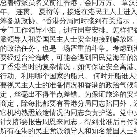
总署特派员名义前往香港，会同方方、 章汉
年、 连贯、 夏衍等，接送在港民主人士进
筹备新政协。”香港分局同时接到有关指示
专门工作领导小组，进行周密安排。怎样把
派领导人和爱国民主人士安全地接到解放区
的政治任务，也是一场严重的斗争。考虑到
要经过台湾海峡，可能会遇到国民党海军的
了香港当时的复杂情况，如何保证安全离港、
行动、利用哪个国家的船只、 何时开船谁人
要视民主人士的准备情况和香港的政治气候
定，丝毫出不得半点差错。为保证旅途的安
商定，除每批都要有香港分局同志陪同外，
它机构熟悉旅途情况的同志负责护送。党中
计划都要报告周恩来同志，得到批准后再付
所有在港的民主党派领导人和知名爱国人士