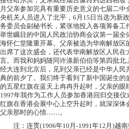
接往哈尔滨，父亲就经烟台辗转到达西柏坡了。
月父亲参加完具有重要历史意义的七届二中
央机关人员进入了北平，6月15日当选为新
务委员会副秘书长，紧张地投入各项筹备工作
举世瞩目的中国人民政治协商会议第一届全
海怀仁堂隆重开幕。父亲被选为华南解放区
出席了这次盛会，还代表华南解放区人民在
言。而我和妈妈随同许涤新伯伯等第四批北
经大连到北京后，见到父亲已经是中华人民
典的前夕了。我们终于看到了新中国诞生的
的五星红旗在蓝天上冉冉升起时，父亲的眼
1997年我作为工作人员参加香港回归交接
红旗在香港会展中心上空升起时，就深深体
父亲那时的心情……。
注：连贯(1906年10月-1991年12月)越