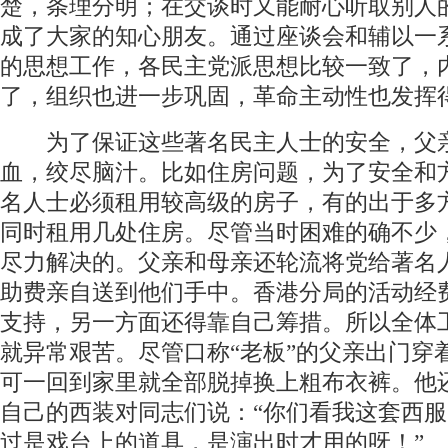
楚，条理分明；在交谈时又能耐心听取别人
成了大家的知心朋友。通过座谈会和辅以一
的思想工作，各民主党派思想比较一致了，
了，组织也进一步巩固，革命主动性也发挥
为了保证这些著名民主人士的安全，父
血，绞尽脑汁。比如住房问题，为了安全和
名人士必须租用较高级的房子，有的出于多
同时租用几处住房。尽管当时困难的确不少
尽力解决的。父亲和母亲还轮流将党给著名
助费亲自送到他们手中。香港分局的活动经
支持，另一方面还得靠自己筹措。所以全体
就异常艰苦。尽管口称“老板”的父亲出门穿
可一回到家里就全部脱掉换上粗布衣裤。他
自己的西装对同志们说：“你们看我这套西
过是戏台上的道具，是演出时才用的呀！”