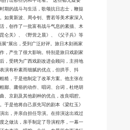
地打击那些伪和平论者。”这些都无疑要
时期的战斗与生活，歌颂抗日志士，鞭挞
。如黄新波、周令钊、曹若等美术家深入
活，创作了一批富有战斗气息的素描、木
昆仑关》、《野营之晨》、《父子兵》等
画展”展出，受到广泛好评。旅日木刻画家
作，产生了很大影响。特别是旅日戏剧家
林后，受聘为广西戏剧改进会顾问，主持地
表演有朴素而细腻的优点，但拱手、抖
粗糙，于是他制定了改革方案。他主张在
粗鄙、庸俗的动作、唱词、台词，杜绝胡
曲、京剧及其他剧种的优点，改良唱腔。
。于是他将自己原先写的剧本《梁红玉》
演出，并亲自担任导演。在排演这出戏过
度之做法，亲手制定了导演程序，一幕一