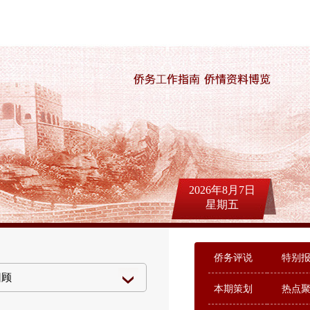
2026年8月7日
星期五
侨务评说
特别
本期策划
热点