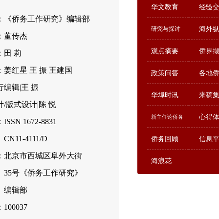
华文教育
经验
：《侨务工作研究》编辑部
研究与探讨
海外
：董传杰
观点摘要
侨界
：田 莉
姜红星 王 振 王建国
政策问答
各地
编辑|王 振
华埠时讯
来稿
/版式设计|陈 悦
心得
新主任论侨务
SSN 1672-8831
-4111/D
侨务回顾
信息
：北京市西城区阜外大街
海浪花
号《侨务工作研究》
辑部
00037