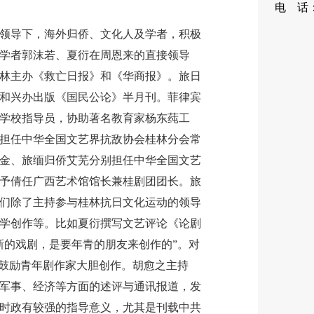
电 话：0
88
导下，海外归侨、文化人及学者，积极
学者郭沫若、夏衍在周恩来的直接领导
林主办《救亡日报》和《华商报》。旅日
和兴办出版《国民公论》半月刊。菲律宾
学校指导员，协助著名教育家杨东莼工
担任中华全国文艺界抗敌协会桂林分会常
金、旅缅归侨艾芜分别担任中华全国文艺
予倩任广西艺术馆馆长兼桂剧团团长。旅
们除了主持参与桂林抗日文化运动的领导
学创作等。比如夏衍撰写文艺评论《论剧
新的戏剧，是要年青的朋友来创作的”。对
，鼓励青年剧作家大胆创作。胡愈之主持
军事、经济等方面的述评与通讯报道，发
时政有较强的指导意义，尤其是刊载中共