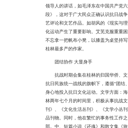
领导人的讲话，如毛泽东在中国共产党六
段》，这对于广大民众正确认识抗日战争
艺评论和文艺作品。如胡风的《现实与理
化运动产生了重要影响。艾芜克服重重困
不忘拿一把帆布小凳，以膝盖为桌坚持写
桂林最多产的作家。
团结协作 大显身手
抗战时期会集在桂林的归国华侨、文化
抗日民族统一战线的旗帜下，遵循“团结
身心地投入抗日文化运动。文学方面：海
林两年七个月的时间里，积极从事抗战文
刊》、《文化生活丛刊》、《文学小丛刊
品刊物。同时，他在繁忙的事务性工作之
部。中、短篇小说《还魂》和散文集《旅