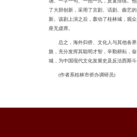
场、一字一句、一招一式，反复排练。他
了大胆创新，采用了京剧、话剧、曲艺的
新。该剧上演之后，轰动了桂林城，观众
座无虚席。
总之，海外归侨、文化人与其他各界文
旗，充分发挥其聪明才智，辛勤耕耘，奋
城，为中国现代文化发展史及反法西斯斗
(作者系桂林市侨办调研员)