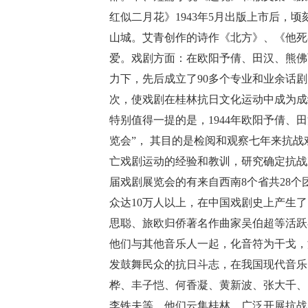
红似二月花》1943年5月出版上市后，
山城。艾青创作的诗作《北方》、《他死
爱。戏剧方面：在欧阳予倩、田汉、熊佛
力下，先后成立了90多个专业和业余话剧团
次，使戏剧在桂林抗日文化运动中成为成
特别值得一提的是，1944年欧阳予倩、
览会”， 其目的是检阅和观察七年来抗
亡戏剧运动的经验和教训，研究确定抗战
届戏剧展览会的有来自西南8个省共28个
众达10万人以上，在中国戏剧史上产生
思聪、旅欧归侨著名作曲家吴伯超等活跃
他们与其他音乐人一起，化音符为干戈，
发鼓舞民众的抗日斗志，在我国现代音乐
桦、丰子恺、何香凝、黄新波、张大千、
李铁夫等，他们云集桂林，广泛开展抗战