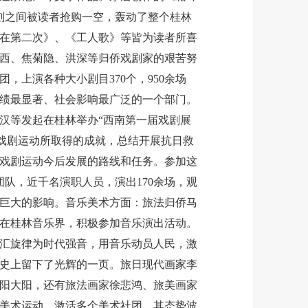
顷刻之间被读者抢购一空，轰动了整个桂林
在第二次》、《工人歌》等皆为读者所喜
西、焦菊隐、洪深等归侨戏剧家的艰苦努
，上演各种大小剧目370个，950余场
绩最显著、社会影响最广泛的一个部门。
田汉等发起在桂林举办“西南第一届戏剧展
战戏剧运动所取得的成就，总结开展抗日救
戏剧运动今后发展的路线和任务。参加这
团队，近千名演职人员，演出170余场，观
了巨大的影响。音乐美术方面：旅法归侨马
在桂林音乐界，积极参加音乐演出活动。
汇旋律为时代强音，用音乐动员人民，激
史上留下了光辉的一页。旅日现代画家李
阳大阳，还有旅法画家徐悲鸿、旅美画家
美术运动，激活多个美术社团，其态势波