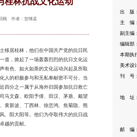
与桂林抗战文化运动
出 版
侨务回顾 作者：贺继孟
主 编
副主编
编辑部：
移居桂林，他们在中国共产党的抗日民
本期执行
一道，掀起了一场轰轰烈烈的抗日文化运
美术设计
声有色、如火如荼的文化运动兴起及所取
刊 号：I
化人的积极参与和无私奉献密不可分。当
CN11
近四分之一属于从海外归国参加抗日救亡
司马文森、欧阳予倩、田汉、茅盾、戴望
地 址
、黄新波、丁西林、徐悲鸿、焦菊隐、熊
35
风、阳大阳等。他们为夺取伟大的抗日战
编
卓越的贡献。
邮 编：1