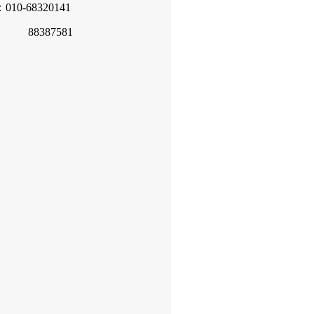
10-68320141
387581