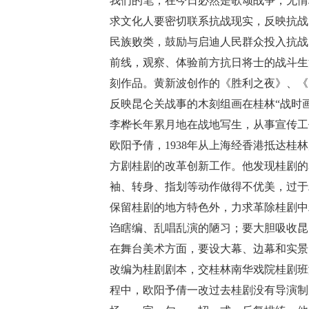
我们的笔，在今日必然是歌颂战争，无情
求文化人要密切联系抗战现实，反映抗战
民族败类，鼓励与启迪人民群众投入抗战
前线，观察、体验前方抗日将士的战斗生
刻作品。黄新波创作的《胜利之夜》、《
反映昆仑关战事的木刻组画在桂林“战时
李桦长年累月地在战地写生，从事宣传工
欧阳予倩，1938年从上海经香港抵达桂
方剧桂剧的改革创新工作。他发现桂剧的
袖、转身、指划等动作做得不优美，过于
保留桂剧的地方特色外，力求革除桂剧中
诌瞎编、乱唱乱演的陋习；要大胆吸收昆
在舞台美术方面，要设大幕、边幕和实景
改编为桂剧剧本，交桂林南华戏院桂剧班
程中，欧阳予倩一改过去桂剧没有导演制