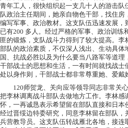
青年工人，很快组织起一支几十人的游击队
队政治主任期间，她亲自物色干部，找住房
编写军事、政治教材。这支队伍迅速发展，到
已有200 多人。经过严格的军事、政治训练
匪的锻炼，支队战斗力得到了较大提高。李
部队的政治素质，不仅深人浅出、生动具体
国、抗战必胜以及为什么要当八路军等道理
干部战士的思想和生活，一有时间就找战士
处以身作则，干部战士都非常尊重她、爱戴
120师贺龙、关向应等领导同志非常关心
把李林调离战斗部队去做地方工作。李林感
怀，一再诚恳表示希望留在部队直接和日本
经过晋绥边特委研究，同意李林留在部队，
兵营教导员。这支队伍转战雁北各地，接连