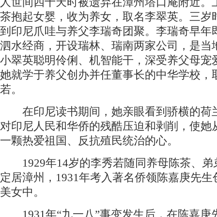
人世间四十天时被遗弃在漳州塔口庵附近。
茶抱起女婴，收为养女，取名李翠英。三岁
到印尼爪哇与养父李瑞奇团聚。李瑞奇早年
泗水经商，开设瑞林、瑞南两家公司，是当
小翠英聪明伶俐、机智能干，深受养父母宠
她就学于养父创办并任董事长的中华学校，
若。
在印尼读书期间，她亲眼看到骄横的荷
对印尼人民和华侨的残酷压迫和剥削，使她
一颗热爱祖国、反抗殖民统治的心。
1929年14岁的李秀若随同养母陈茶、弟
定居漳州，1931年考入著名侨领陈嘉庚先
美女中。
1931年“九一八”事变发生后，在陈嘉庚