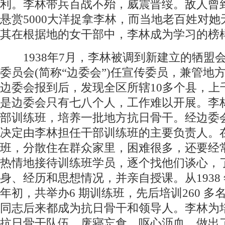
利。李林带兵百战不殆，威震晋绥。敌人曾
悬赏5000大洋捉拿李林，而当地老百姓对
其在根据地的女干部中，李林成为学习的榜
1938年7月，李林被调到新建立的牺盟
委员会(简称“边委会”)任宣传委员，兼管地
边委会报到后，发现全区所辖10多个县，上
是边委会只有七八个人，工作难以开展。李
部训练班，培养一批地方抗日骨干。经边委
决定由李林担任干部训练班的主要负责人。
班，分散住在群众家里，困难很多，还要经
热情地接待训练班学员，逐个找他们谈心，
身、经历和思想情况，并亲自授课。从1938 年
年初，共举办6 期训练班，先后培训260 多
同志后来都成为抗日骨干和领导人。李林为
抗日骨干队伍，废寝忘食，呕心沥血，做出