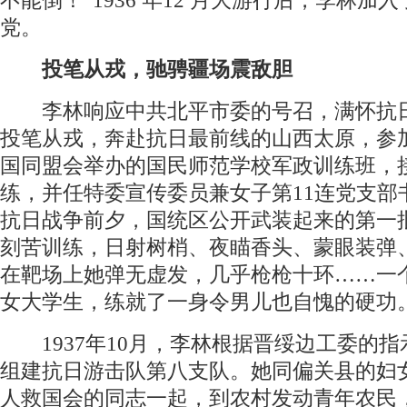
不能倒！”1936 年12 月大游行后，李林加
党。
投笔从戎，驰骋疆场震敌胆
李林响应中共北平市委的号召，满怀抗
投笔从戎，奔赴抗日最前线的山西太原，参
国同盟会举办的国民师范学校军政训练班，
练，并任特委宣传委员兼女子第11连党支部
抗日战争前夕，国统区公开武装起来的第一
刻苦训练，日射树梢、夜瞄香头、蒙眼装弹
在靶场上她弹无虚发，几乎枪枪十环……一
女大学生，练就了一身令男儿也自愧的硬功
1937年10月，李林根据晋绥边工委的指
组建抗日游击队第八支队。她同偏关县的妇
人救国会的同志一起，到农村发动青年农民