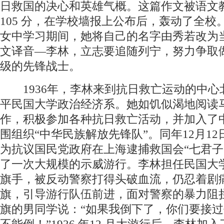
日救国的决心和英雄气概。这篇作文被语文
105 分，在学校墙报上公布后，轰动了全校
女中学习期间，她将自己的名字由秀若改为
文译音—李林，立志要追随列宁，努力争取
级的先锋战士。
1936年，李林来到抗日救亡运动的中心
平民国大学政治经济系。她如饥似渴地阅读
作，积极参加各种抗日救亡活动，并加入了
围组织“中华民族解放先锋队”。同年12月1
为抗议国民党政府在上海逮捕救国会“七君子
了一次大规模的示威游行。李林担任民国大
旗手，被反动警察打得头破血流，仍忍着剧
旗，引导游行队伍前进，面对警察的暴力阻
旗的男同学说：“如果我倒下了，你们要接