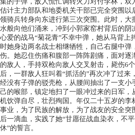
集的子弹，敌人慌忙调转火力对付李林，双
估计主力部队和地委机关干部已完全突围以
领骑兵转身向东进行第三次突围。此时，大
水般向他们涌来，冲到小郭家窑村背后的阴
心爱的战马“菊花青”不幸中弹，她从马背上
时她身边两名战士相继牺牲，自己右腿中弹
伤。她忍住伤痛和腹部一阵阵剧痛，面对逐
的敌人，手持双枪向敌人交叉射击，毙伤6
后，一群敌人狂叫着“抓活的”再次冲了过来
经没有子弹的驳壳枪，从腰间抽出了一支小
己的喉部，镇定地扫了一眼冲过来的日军，
机饮弹自尽，壮烈殉国。年仅二十五岁的李
事业，为了民族的解放，为了战友的安全突
后一滴血，实践了她“甘愿征战血染衣，不
休”的誓言。