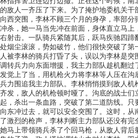
林指挥警卫连边打边撤。正在这个时候，南
的敌人一齐压了下来。为了掩护地委机关干
向西突围，李林不顾三个月的身孕，率部分
冲杀，她一马当先冲在前面，身体直立马上
右射击。一队骑兵紧随其后，跃马疾驰四蹄
处烟尘滚滚，势如破竹，他们很快突破了第
人被李林的骑兵打昏了头，误以为李林是突
调转兵力向东面增援，我主力部队趁机翻过
发觉上了当，用机枪火力将李林等人压在沟
兵力围追我主力部队。李林悄悄摸到敌人机
齐发，敌人的机枪顿时哑了。沟底的战士们
起，杀出一条血路，突破了第二道防线。只
向东冲过去，就可以安全突围了。这时，从
了激烈的枪声，李林判断主力部队还没有完
她马上带领骑兵杀了个回马枪，从敌人背后