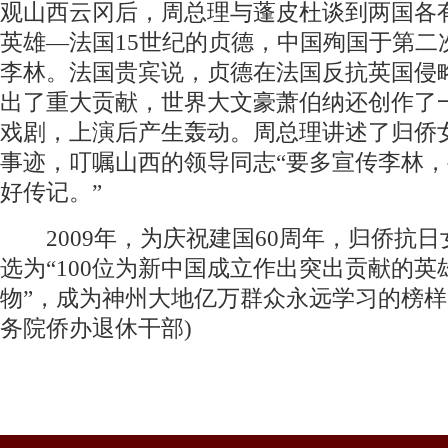
观山西云冈后，周总理与蓬皮杜谈到两国各
英雄—法国15世纪的贞德，中国殉国于第二
李林。法国贵宾说，贞德在法国反抗英国侵
出了重大贡献，世界大文豪萧伯纳还创作了
戏剧，上演后产生轰动。周总理讲述了归侨
事迹，叮嘱山西的领导同志“要多宣传李林
好传记。”
2009年，为庆祝建国60周年，归侨抗日
选为“100位为新中国成立作出突出贡献的英
物”，成为神州大地亿万群众永远学习的榜样
务院侨办退休干部)