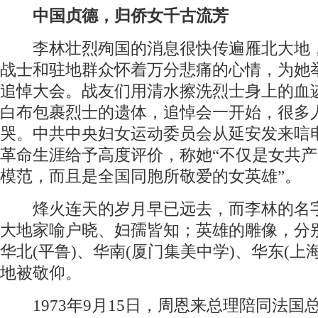
中国贞德，归侨女千古流芳
李林壮烈殉国的消息很快传遍雁北大地
战士和驻地群众怀着万分悲痛的心情，为她
追悼大会。战友们用清水擦洗烈士身上的血
白布包裹烈士的遗体，追悼会一开始，很多
哭。中共中央妇女运动委员会从延安发来唁
革命生涯给予高度评价，称她“不仅是女共
模范，而且是全国同胞所敬爱的女英雄”。
烽火连天的岁月早已远去，而李林的名
大地家喻户晓、妇孺皆知；英雄的雕像，分
华北(平鲁)、华南(厦门集美中学)、华东(上
地被敬仰。
1973年9月15日，周恩来总理陪同法国