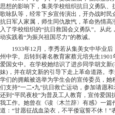
思想的影响下，集美学校组织抗日义勇队、
歌咏队等，经常下乡宣传演出，开办战时民
抗日军人家属，师生同仇敌忾，革命热情高
入了学校组织的“抗日救国会义勇队”。从此
动实践着“为振兴祖国尽力”的教诫。
1933年12月，李秀若从集美女中毕业后
州中学。后转到著名教育家蔡元培先生190
爱国女中。在学校她结识了进步同学胡文新(
妹)，并在胡文新的引导下走上革命道路。李
学们的拥戴被选举为学生会的宣传委员，她
们支持“一二•九”抗日救亡运动，参加请愿
还到“平民夜校”为普及工人教育，宣传爱国
我工作。她曾在《读〈木兰辞〉有感》一篇
道：“甘愿征战血染衣，不平倭寇誓不休！”