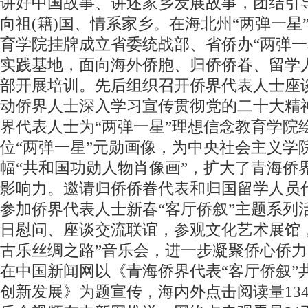
讲好中国故事、讲述家乡发展故事，团结引
向祖(籍)国、情系家乡。在海北州“两弹一星
育学院挂牌成立省委统战部、省侨办“两弹一
实践基地，面向海外侨胞、归侨侨眷、留学
部开展培训。先后组织召开侨界代表人士座
动侨界人士深入学习宣传贯彻党的二十大精
界代表人士为“两弹一星”理想信念教育学院绘
位“两弹一星”元勋画像，为中央社会主义学院
幅“共和国功勋人物肖像画”，扩大了青海侨
影响力。邀请归侨侨眷代表和归国留学人员代
参加侨界代表人士新春“客厅侨叙”主题系列
日慰问、座谈交流联谊，参观文化艺术展馆
古乐丝绸之路”音乐会，进一步凝聚侨心侨
在中国新闻网以《青海侨界代表“客厅侨叙”
创新发展》为题宣传，海内外点击阅读量13