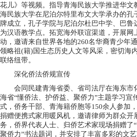
花儿》等视频。指导青海民族大学推进华文
海民族大学在尼泊尔特里布文大学承办的孔
牌成立，孔子学院与尼泊尔杜巴中学、巴鲁
为汉语教学点。拓宽海外联谊渠道，开展网
动，邀请来自世界各地的260名华裔青少年
领略祖(籍)国生态历史人文等风采，密切海
联络纽带。
深化侨法侨规宣传
会同民建青海省委、省司法厅在海东市
海省“懂侨法、护侨益、聚侨力”主题学习宣
式，侨务干部、青海籍侨胞等150余人参加
捐赠便携式家用暖风机，邀请律师为群众开
务，侨界代表人士、归侨艺术家现场捐赠了
聚侨力”书法题词，并安排了丰富多彩的文