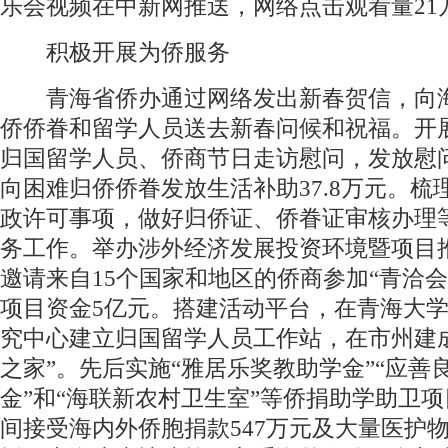
乐会视频在中新网推送，网络点击观看量21
积极开展为侨服务
青海省侨办通过网络发出新春贺信，向
侨侨眷和留学人员送去新春问候和祝福。开
归国留学人员、侨商节日走访慰问，发放慰问
向困难归侨侨眷发放生活补助37.8万元。梳
政许可事项，做好归侨证、侨眷证审核办理
务工作。举办涉外经济发展投资环境暨项目
邀请来自15个国家和地区的侨商参加“青洽会
项目资金5亿元。搭建活动平台，在青海大
究中心建立归国留学人员工作站，在市州建成
之家”。先后实施“雅居乐奖教助学金”“应善
金”和“海联新农村卫生室”等侨捐助学助卫
间接受海内外侨胞捐款547万元及大量医护