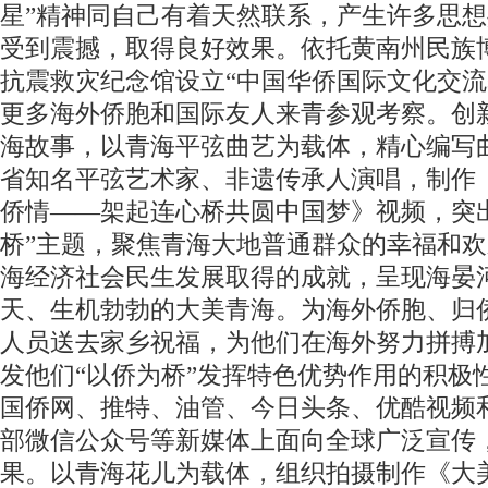
星”精神同自己有着天然联系，产生许多思
受到震撼，取得良好效果。依托黄南州民族
抗震救灾纪念馆设立“中国华侨国际文化交流
更多海外侨胞和国际友人来青参观考察。创
海故事，以青海平弦曲艺为载体，精心编写
省知名平弦艺术家、非遗传承人演唱，制作
侨情——架起连心桥共圆中国梦》视频，突
桥”主题，聚焦青海大地普通群众的幸福和
海经济社会民生发展取得的成就，呈现海晏
天、生机勃勃的大美青海。为海外侨胞、归
人员送去家乡祝福，为他们在海外努力拼搏
发他们“以侨为桥”发挥特色优势作用的积极
国侨网、推特、油管、今日头条、优酷视频
部微信公众号等新媒体上面向全球广泛宣传
果。以青海花儿为载体，组织拍摄制作《大美