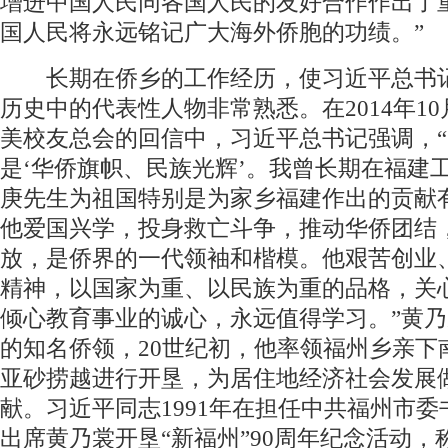
增进中国人民同各国人民的友好合作作出了
国人民将永远铭记广大海外侨胞的功绩。”
长期在侨乡的工作经历，使习近平总书
历史中的代表性人物非常熟悉。在2014年1
美校友总会的回信中，习近平总书记强调，
是‘华侨旗帜、民族光辉’。我曾长期在福建
庚先生为祖国特别是为家乡福建作出的贡献
他爱国兴学，投身救亡斗争，推动华侨团结
放，是侨界的一代领袖和楷模。他艰苦创业
精神，以国家为重、以民族为重的品格，关
倾心教育事业的诚心，永远值得学习。”黄
的知名侨领，20世纪初，他率领福州乡亲下
亚砂捞越进行开垦，为居住地经济社会发展
献。习近平同志1991年在担任中共福州市
出席黄乃裳开垦“新福州”90周年纪念活动，