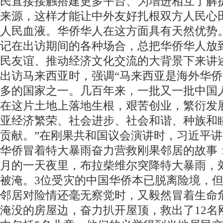
民直接接触搭建更多平台、为增进相互了解
来源，这样才能让中外友好扎根双方人民心
人民血液。华侨华人在这方面具有天然优势
记在出访期间的各种场合，总把华侨华人放
民友谊、推动经济文化交流的大背景下来讲
出访马来西亚时，强调“马来西亚是海外华
多的国家之一。几百年来，一批又一批中国
在这片土地上落地生根，艰苦创业，繁衍发
亚经济繁荣、社会进步、社会和谐、种族和
贡献。”在刚果共和国议会演讲时，习近平讲
华侨冒着特大暴雨奋力营救刚果邻居的故事：“2
月的一天夜里，布拉柴维尔突降特大暴雨，
被淹。3位受灾的中国华侨本已脱离险境，
邻居对险情还毫无察觉时，又毅然冒着生命
淹没的房屋边，奋力扒开屋顶，救出了12名