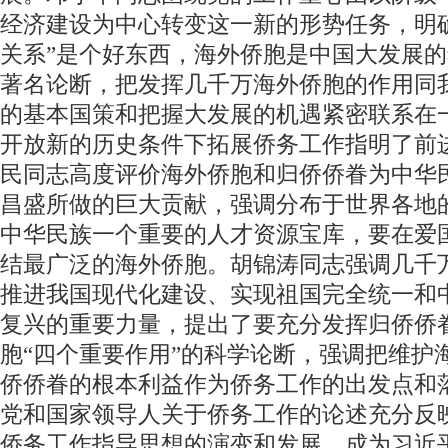
经济建设为中心转变这一新的形势任务，明
关系”是个好东西，海外侨胞是中国大发展
著名论断，把发挥几千万海外侨胞的作用同
的基本国策和把握大发展的机遇紧密联系在
开放新的历史条件下拓展侨务工作指明了前
民同志高度评价海外侨胞和归侨侨眷为中华
昌盛所做的巨大贡献，强调分布于世界各地
中华民族一个重要的人才资源宝库，要在爱
结最广泛的海外侨胞。胡锦涛同志强调几千
推进我国现代化建设、实现祖国完全统一和
复兴的重要力量，提出了要充分发挥归侨侨
胞“四个重要作用”的科学论断，强调把维护
侨侨眷的根本利益作为侨务工作的出发点和
党和国家领导人关于侨务工作的论述充分反
侨务工作指导思想的演变和发展，成为习近