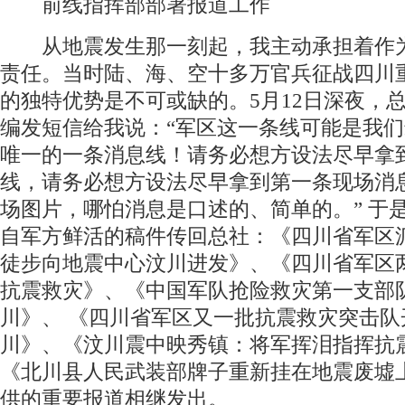
前线指挥部部署报道工作
从地震发生那一刻起，我主动承担着作
责任。当时陆、海、空十多万官兵征战四川
的独特优势是不可或缺的。5月12日深夜，
编发短信给我说：“军区这一条线可能是我
唯一的一条消息线！请务必想方设法尽早拿
线，请务必想方设法尽早拿到第一条现场消
场图片，哪怕消息是口述的、简单的。” 于
自军方鲜活的稿件传回总社：《四川省军区
徒步向地震中心汶川进发》、《四川省军区
抗震救灾》、《中国军队抢险救灾第一支部
川》、 《四川省军区又一批抗震救灾突击队
川》、《汶川震中映秀镇：将军挥泪指挥抗
《北川县人民武装部牌子重新挂在地震废墟
供的重要报道相继发出。